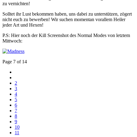
zu vernichten!
Solltet ihr Lust bekommen haben, uns dabei zu unterstützen, zögert
nicht euch zu bewerben! Wir suchen momentan vorallem Heiler
jeder Art und Hexen!
P.S: Hier noch der Kill Screenshot des Normal Modes von letztem
Mittwoch:
Page 7 of 14
2
3
4
5
6
7
8
9
10
11