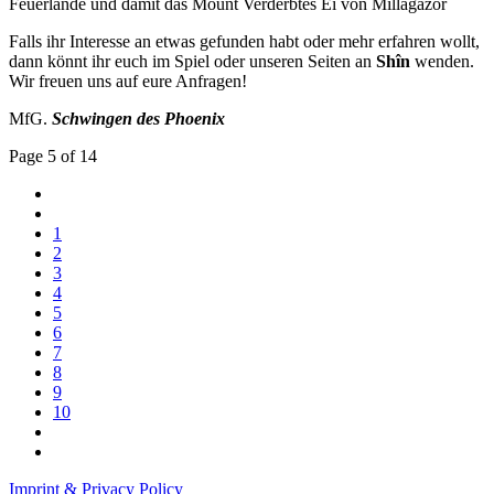
Feuerlande und damit das Mount Verderbtes Ei von Millagazor
Falls ihr Interesse an etwas gefunden habt oder mehr erfahren wollt,
dann könnt ihr euch im Spiel oder unseren Seiten an
Shîn
wenden.
Wir freuen uns auf eure Anfragen!
MfG.
Schwingen des Phoenix
Page 5 of 14
1
2
3
4
5
6
7
8
9
10
Imprint & Privacy Policy